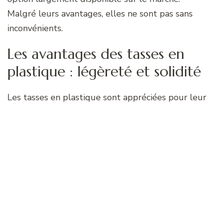
Malgré leurs avantages, elles ne sont pas sans
inconvénients.
Les avantages des tasses en
plastique : légèreté et solidité
Les tasses en plastique sont appréciées pour leur
légèreté, ce qui les rend faciles à manipuler et à
transporter. De plus, elles sont solides et
résistantes aux chocs. Ce sont donc des options
idéales pour les enfants ou pour des usages en
extérieur.
Les inconvénients des tasses en
plastique : impact sur le goût